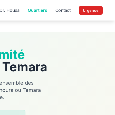
Dr. Houda
Quartiers
Contact
Urgence
imité
e Temara
l'ensemble des
arhoura ou Temara
e.