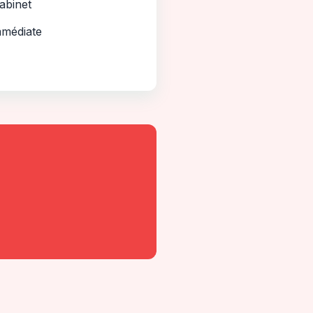
abinet
mmédiate