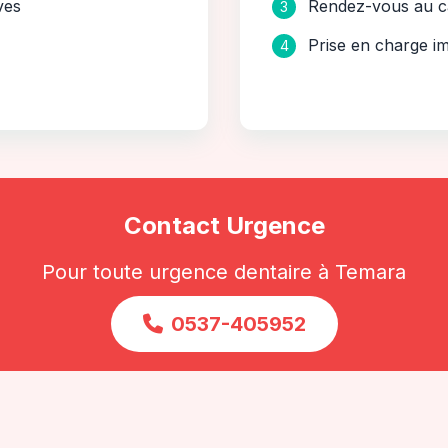
ves
Rendez-vous au c
3
Prise en charge i
4
Contact Urgence
Pour toute urgence dentaire à Temara
0537-405952