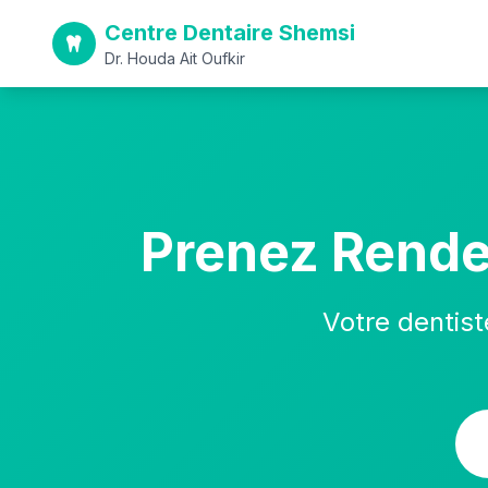
Centre Dentaire Shemsi
Dr. Houda Ait Oufkir
Prenez Rend
Votre dentist