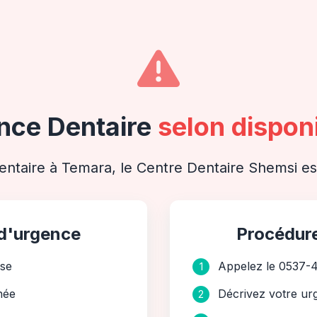
nce Dentaire
selon disponi
ntaire à Temara, le Centre Dentaire Shemsi est
 d'urgence
Procédur
nse
Appelez le 0537-
1
hée
Décrivez votre ur
2