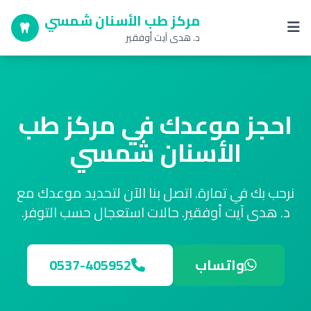
مركز طب الأسنان شمسي
د. هدى آيت أوفقير
احجز موعدك في مركز طب
الأسنان شمسي
نرحب بك في تمارة. اتصل بنا الآن لتحديد موعدك مع
د. هدى آيت أوفقير. حالات استعجال حسب التوفر.
واتساب
‎0537-405952‎